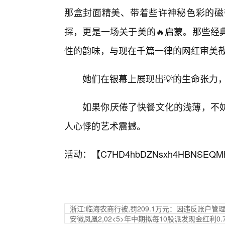
那盒封面精美、带着些许神秘色彩的磁
探，更是一场关于美的🔥启蒙。那些经
性的韵味，与现在千篇一律的网红审美
她们在银幕上展现出💡的生命张力
如果你厌倦了快餐文化的浅薄，不
人心悸的艺术震撼。
活动：【
C7HD4hbDZNsxh4HBNSEQM
浙江:临海农商行被,罚209.1万元：因违反账户管
安徽凤凰2,02<5>年中期拟每10股派发现金红利0.