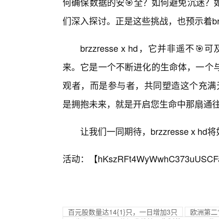
何确保数据的安🎯全？如何避免沉迷？
们深入探讨。正是这些挑战，也预示着brz
brzzresseⅹhd，它并非遥
来。它是一个不断进化的生命体，一个与
观者，而是参与者，共同塑造这个充满无限
是拥抱未来，就是开启您生命中那扇通
让我们一同期待，brzzresseⅹ
活动：【
hKszRFt4WyWwhC373uUSCF
百元股数量达14{1}只，一日增加3只
欧洲第二