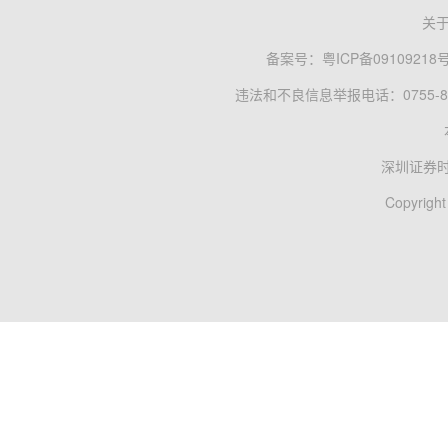
关
备案号：
粤ICP备09109218
违法和不良信息举报电话：0755-83
深圳证券
Copyright