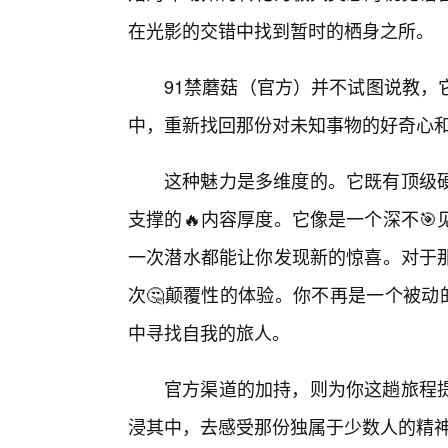
在光影的交错中找到暂时的栖身之所。
91禁蘑菇（官方）并不试图说教，
中，重新找回那份对未知事物的好奇心
这种魅力是多维度的。它既有顶级
支撑的🔥内容厚度。它像是一个深不
一次潜水都能让你发现新的惊喜。对于
次🤔颠覆性的体验。你不再是一个被动
中寻找自我的旅人。
官方渠道的加持，则为你这趟旅程
浸其中，去感受那份独属于少数人的精