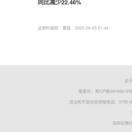
同比减少22.46%
证券时报网
曹晨
2025-08-05 21:44
关
备案号：
粤ICP备09109218
违法和不良信息举报电话：0755-83
深圳证券