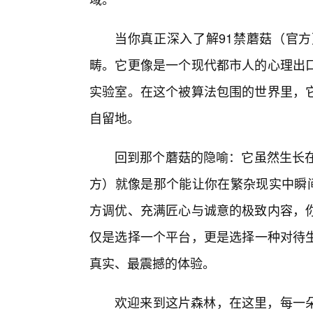
当你真正深入了解91禁蘑菇（官
畴。它更像是一个现代都市人的心理出
实验室。在这个被算法包围的世界里，
自留地。
回到那个蘑菇的隐喻：它虽然生长在
方）就像是那个能让你在繁杂现实中瞬间
方调优、充满匠心与诚意的极致内容，
仅是选择一个平台，更是选择一种对待生
真实、最震撼的体验。
欢迎来到这片森林，在这里，每一朵