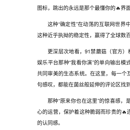
图标，跳出的永远是那个最懂你的🔥界
这种“确定性”在动荡的互联网世界
这种近乎执拗的稳定性，赢得了全球数
更深层次地看，91禁蘑菇（官方）
娱乐平台那种“我看你演”的单向输出模
共同审美的生态系统。在这里，每一个
句感叹，都能在菌丝般延伸的评论区找
那种“原来你也在这里”的惊喜感，
心的运营，保护着这种脆弱而珍贵的🔥
的认同感。