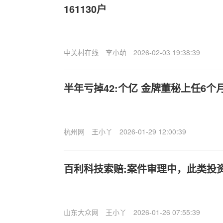
161130户
中关村在线
李小萌
2026-02-03 19:38:39
半年亏掉42:个亿 金牌董秘上任6个
杭州网
王小丫
2026-01-29 12:00:39
百利科技索赔:案件审理中，此类投
山东大众网
王小丫
2026-01-26 07:55:39