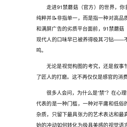
走进91禁蘑菇（官方）的世界，你
纯粹并📝非指单一，而是指一种对高品
和满屏广告的劣质平台面前，91禁蘑菇
现代人的口味早已被养得极其刁钻——
鸣。
无论是视觉构图的考究，还是叙事
了匠人的打磨。这不再仅仅是感官的消
很多人会问，为什么是“禁”？在心
代表的是一种门槛，一种对平庸和低俗
杂质，只留下最具张力的艺术表达和最
始的冲动如何转化为极具美感的视觉语