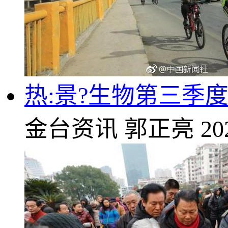
热:景?生物第三季度亏
金台资讯
郭正亮
20