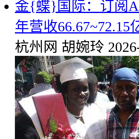
金{蝶}国际：订阅
年营收66.67~72.1
杭州网
胡婉玲
2026