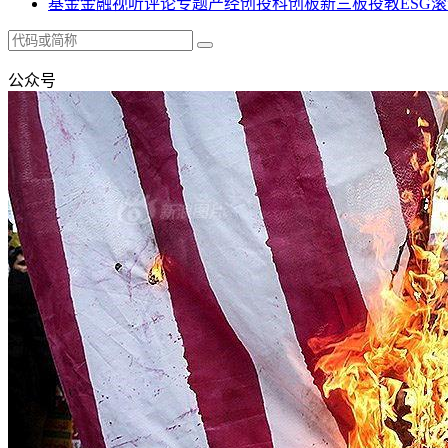
基金
金融
视听
评论
专题
产经
创投
科创板
新三板
投教
ESG
滚
公众号