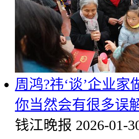
周鸿?祎‘谈’企业
你当然会有很多误
钱江晚报
2026-01-3